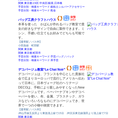
関東:東京都:23区:中央区/銀座,日本橋
手芸分別・検索キーワード:銀粘土シルバーアクセサリー
手芸分別・検索キーワード:彫金
バッグ工房クラフトハウス
本革を使った かばんが作れるバッグ教室で貴
女の好きなデザインで自由に製作できます。ミ
シン、手縫い仕立てもお好みでどちらも可能で
す。
【最寄駅／バス停】
小田急線 町田駅
関東:東京都
関東:東京都:町田市
手芸分別・検索キーワード:手芸バッグ／バック
手芸分別・検索キーワード:革手芸
デコパージュ教室“Le Chat Noir”
デコパージュは、フランスを中心とした貴族社
会で広まりヨーロッパで流行しアメリカへ伝わ
って日本に。日本ヴォーグ社のヘリテージ
DECOは、手軽により親しみやすくなったNew
デコパージュです。ペーパーナプキンやデコペ
ーパーを使い、布、金属、プラスチック、ガラ
スなどいろいろなものにデコパージュでき、世
界で一つの小物や雑貨できます。
【最寄駅／バス停】
JR山手線五反田より東急池上線で15分 JR京浜東北線蒲田より池上線で7分
関東:東京都