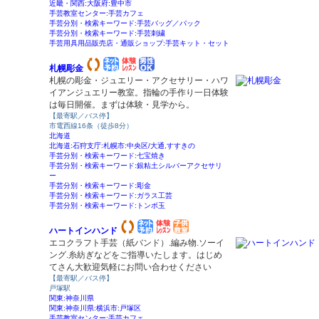
近畿・関西:大阪府:豊中市
手芸教室センター:手芸カフェ
手芸分別・検索キーワード:手芸バッグ／バック
手芸分別・検索キーワード:手芸刺繍
手芸用具用品販売店・通販ショップ:手芸キット・セット
札幌彫金
札幌の彫金・ジュエリー・アクセサリー・ハワ
イアンジュエリー教室。指輪の手作り一日体験
は毎日開催。まずは体験・見学から。
【最寄駅／バス停】
市電西線16条（徒歩8分）
北海道
北海道:石狩支庁:札幌市:中央区/大通,すすきの
手芸分別・検索キーワード:七宝焼き
手芸分別・検索キーワード:銀粘土シルバーアクセサリ
ー
手芸分別・検索キーワード:彫金
手芸分別・検索キーワード:ガラス工芸
手芸分別・検索キーワード:トンボ玉
ハートインハンド
エコクラフト手芸（紙バンド）.編み物.ソーイ
ング.糸紡ぎなどをご指導いたします。はじめ
てさん大歓迎気軽にお問い合わせください
【最寄駅／バス停】
戸塚駅
関東:神奈川県
関東:神奈川県:横浜市:戸塚区
手芸教室センター:手芸カフェ