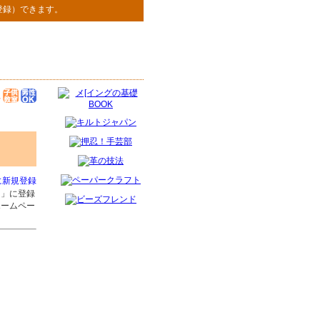
登録）できます。
に新規登録
り
」に登録
ホームペー