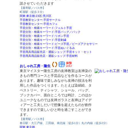
談させていただきます
【最寄駅／バス停】
町屋駅（徒歩３分）
関東:東京都:23区:荒川区
手芸教室センター:手芸サークル
手芸教室センター:手芸カフェ
手芸分別・検索キーワード:フェルト手芸
手芸分別・検索キーワード:手芸バッグ／バック
手芸分別・検索キーワード:リボン手芸
手芸分別・検索キーワード:手芸刺繍
手芸分別・検索キーワード:ビーズ手芸／ビーズアクセサリー
手芸分別・検索キーワード:手芸ぬいぐるみ
手芸用具用品販売店・通販ショップ:手芸キット・セット
手芸用具用品販売店・通販ショップ:手芸材料
おしゃれ工房・隆生
東京マイスター隆生工房の友禅教室は友禅染の
きもの専門コースと手芸品などを作るコースが
あります。趣味で楽しみながら友禅の技法を利
用した作品をつくります。たとえば染絹絵、タ
ペストリー、ティシャツ、ショール、バッグ、
ブックカバー、面白ところでは時計、このほか
ユニークなものでは友禅ガラスと友禅はアイデ
ィアーと工夫しだいで想像を超えたものが創作
できますので楽しいひと時を過ごすことができ
ます。
【最寄駅／バス停】
春日駅・大江戸線、三田線、南北線〔徒歩1分）丸の内線（徒歩2分）
関東:東京都