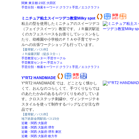
関東:東京都:23区:大田区
手芸分別・検索キーワード:クラフト手芸／エコクラフト
ミニチュア粘土スイーツデコ教室Milky spot
粘土の型を使用したミニチュアのスイーツデコ
（フェイクスイーツ）教室です。ＪＲ藤沢駅近
くのカフェスペースをお借りしてレッスンをし
たり、幼稚園や小学校のＰＴＡや子育てサーク
ルへの出張ワークショップも行っています。
【最寄駅／バス停】
ＪＲ線藤沢駅（徒歩３分～）
手芸教室センター:手芸サークル
手芸教室センター:手芸カフェ
手芸分別・検索キーワード:クラフト手芸／エコクラフト
Y*RT2 HANDMADE
Y*RT2 HANDMADE では、どことなく懐かし
くて、おんなのコらしくて、手づくりならでは
のあたたかみのあるものづくりをめざしていま
す。クロスステッチ刺繍や、ヴィンテージテキ
スタイルを使って制作するバッグなどが主な作
品です。
【最寄駅／バス停】
地下鉄新金岡駅前バス15分
近畿・関西:大阪府
近畿・関西:大阪府:堺市
近畿・関西:大阪府:堺市:東区
近畿・関西:大阪府:枚方市