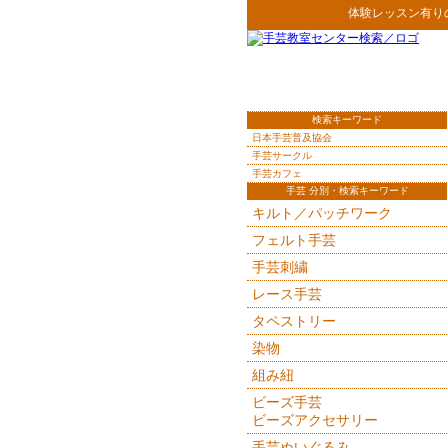
体験レッスン有り
検索キーワード
日本手芸普及協会
手芸サークル
手芸カフェ
手芸 分別・検索キーワード
キルト／パッチワーク
フェルト手芸
手芸刺繍
レース手芸
タペストリー
染物
組み紐
ビーズ手芸
ビーズアクセサリー
手芸ぬいぐるみ