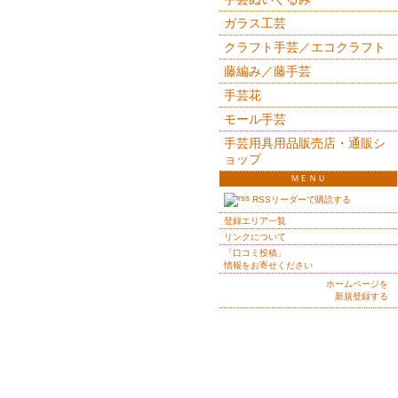
ガラス工芸
クラフト手芸／エコクラフト
藤編み／藤手芸
手芸花
モール手芸
手芸用具用品販売店・通販シ
ョップ
ＭＥＮＵ
RSSリーダーで購読する
登録エリア一覧
リンクについて
「口コミ投稿」
情報をお寄せください
ホームページを
新規登録する