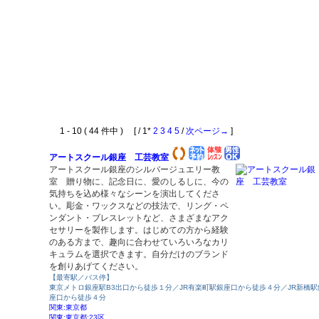
1 - 10 ( 44 件中 ) [ / 1*
2
3
4
5
/
次ページ→
]
アートスクール銀座 工芸教室
アートスクール銀座のシルバージュエリー教
室 贈り物に、記念日に、愛のしるしに、今の
気持ちを込め様々なシーンを演出してくださ
い。彫金・ワックスなどの技法で、リング・ペ
ンダント・ブレスレットなど、さまざまなアク
セサリーを製作します。はじめての方から経験
のある方まで、趣向に合わせていろいろなカリ
キュラムを選択できます。自分だけのブランド
を創りあげてください。
【最寄駅／バス停】
東京メトロ銀座駅B3出口から徒歩１分／JR有楽町駅銀座口から徒歩４分／JR新橋駅
座口から徒歩４分
関東:東京都
関東:東京都:23区