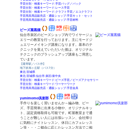
手芸分別・検索キーワード:手芸バッグ／バック
手芸分別・検索キーワード:レース手芸
手芸分別・検索キーワード:クラフト手芸／エコクラフト
手芸用具用品販売店・通販ショップ:手芸キット・セット
手芸用具用品販売店・通販ショップ:手芸材料
ビーズ屋黒猫
仙台市泉区のビーズショップ内でワイヤージュ
エリーの教室を行っております。主にモードジ
ュエリーメイキング講座になります。基本のテ
クニックを覚えていただいた後は、オリジナル
テクニックのブラッシュアップ講座もご用意し
ています。
【最寄駅／バス停】
地下鉄旭ヶ丘駅（バス7分）
東北:宮城県
東北:宮城県:仙台市:泉区/泉中央
手芸分別・検索キーワード:ビーズ手芸／ビーズアクセサリー
手芸分別・検索キーワード:ワーヤーワーク
手芸用具用品販売店・通販ショップ:手芸金具
yumimomo倶楽部
手作りを楽しく習いませんか～編み物、ビー
ズ、手芸簡単に出来る小物や、オリジナルキッ
ト、認定資格取得も可能です。町屋教室まで通
うことが難しい人には出張レッスン、会社帰り
に気軽にナイトレッスン、休日にカフェレッス
ン等・・・ご都合に応じたレッスン方法でご相