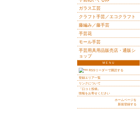
ガラス工芸
クラフト手芸／エコクラフト
藤編み／藤手芸
手芸花
モール手芸
手芸用具用品販売店・通販シ
ョップ
ＭＥＮＵ
RSSリーダーで購読する
登録エリア一覧
リンクについて
「口コミ投稿」
情報をお寄せください
ホームページを
新規登録する