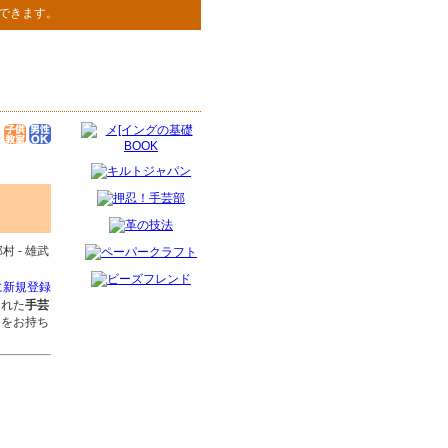
できます。
村 - 雄武
に新規登録
された
手芸
ジをお持ち