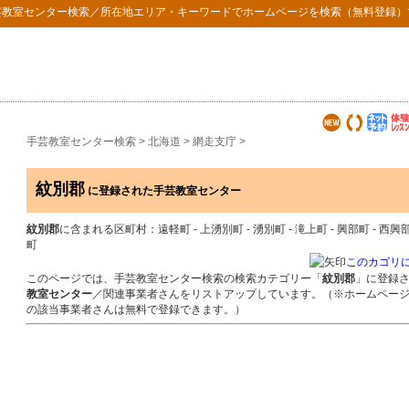
芸教室センター検索
／所在地エリア・キーワードでホームページを検索（無料登録）
手芸教室センター検索
>
北海道
>
網走支庁
>
紋別郡
に登録された手芸教室センター
紋別郡
に含まれる区町村：遠軽町 - 上湧別町 - 湧別町 - 滝上町 - 興部町 - 西興部
町
このカゴリ
このページでは、手芸教室センター検索の検索カテゴリー「
紋別郡
」に登録
教室センター
／関連事業者さんをリストアップしています。（※ホームペー
の該当事業者さんは無料で登録できます。）