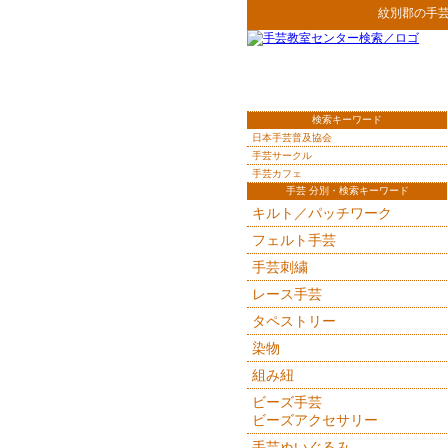
紋別郡
の
手
検索キーワード
日本手芸普及協会
手芸サークル
手芸カフェ
手芸 分別・検索キーワード
キルト／パッチワーク
フェルト手芸
手芸刺繍
レース手芸
タペストリー
染物
組み紐
ビーズ手芸
ビーズアクセサリー
手芸ぬいぐるみ