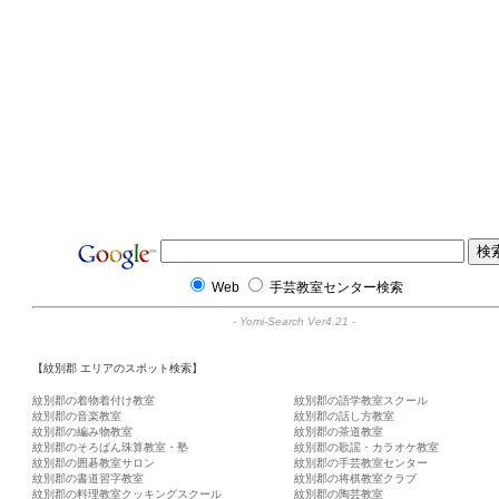
Web
手芸教室センター検索
-
Yomi-Search Ver4.21
-
【紋別郡 エリアのスポット検索】
紋別郡の着物着付け教室
紋別郡の語学教室スクール
紋別郡の音楽教室
紋別郡の話し方教室
紋別郡の編み物教室
紋別郡の茶道教室
紋別郡のそろばん珠算教室・塾
紋別郡の歌謡・カラオケ教室
紋別郡の囲碁教室サロン
紋別郡の手芸教室センター
紋別郡の書道習字教室
紋別郡の将棋教室クラブ
紋別郡の料理教室クッキングスクール
紋別郡の陶芸教室