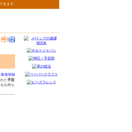
できます。
に新規登録
された
手芸
ジをお持ち