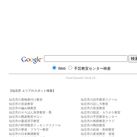
Web
手芸教室センター検索
-
Yomi-Search Ver4.21
-
【仙北市 エリアのスポット検索】
仙北市の着物着付け教室
仙北市の語学教室スクール
仙北市の音楽教室
仙北市の話し方教室
仙北市の編み物教室
仙北市の茶道教室
仙北市のそろばん珠算教室・塾
仙北市の歌謡・カラオケ教室
仙北市の囲碁教室サロン
仙北市の手芸教室センター
仙北市の書道習字教室
仙北市の将棋教室クラブ
仙北市の料理教室クッキングスクール
仙北市の陶芸教室
仙北市の華道・フラワー教室
仙北市の絵画・美術教室
仙北市の日本舞踊教室
仙北市の柔道教室・道場