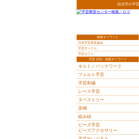
仙北市
の
手
検索キーワード
日本手芸普及協会
手芸サークル
手芸カフェ
手芸 分別・検索キーワード
キルト／パッチワーク
フェルト手芸
手芸刺繍
レース手芸
タペストリー
染物
組み紐
ビーズ手芸
ビーズアクセサリー
手芸ぬいぐるみ