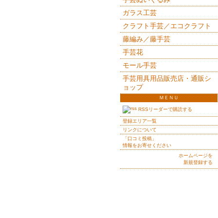
ガラス工芸
クラフト手芸／エコクラフト
藤編み／藤手芸
手芸花
モール手芸
手芸用具用品販売店・通販シ
ョップ
ＭＥＮＵ
RSSリーダーで購読する
登録エリア一覧
リンクについて
「口コミ投稿」
情報をお寄せください
ホームページを
新規登録する