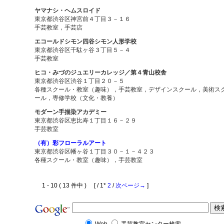
ヤマナシ・ヘムスロイド
東京都渋谷区神宮前４丁目３－１６
手芸教室，手芸店
エコールドシモン四谷シモン人形学校
東京都渋谷区千駄ヶ谷３丁目５－４
手芸教室
ヒコ・みづのジュエリーカレッジ／第４青山校舎
東京都渋谷区渋谷１丁目２０－５
各種スクール・教室（趣味），手芸教室，デザインスクール，美術ス
ール，専修学校（文化・教養）
モダーン手描染アカデミー
東京都渋谷区恵比寿１丁目１６－２９
手芸教室
（有）彩フローラルアート
東京都渋谷区幡ヶ谷１丁目３０－１－４２３
各種スクール・教室（趣味），手芸教室
1 - 10 ( 13 件中 ) [ / 1*
2
/
次ページ→
]