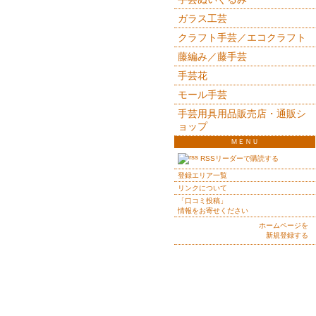
ガラス工芸
クラフト手芸／エコクラフト
藤編み／藤手芸
手芸花
モール手芸
手芸用具用品販売店・通販シ
ョップ
ＭＥＮＵ
RSSリーダーで購読する
登録エリア一覧
リンクについて
「口コミ投稿」
情報をお寄せください
ホームページを
新規登録する