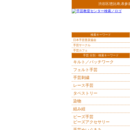
渋谷区/恵比寿,表参
検索キーワード
日本手芸普及協会
手芸サークル
手芸カフェ
手芸 分別・検索キーワード
キルト／パッチワーク
フェルト手芸
手芸刺繍
レース手芸
タペストリー
染物
組み紐
ビーズ手芸
ビーズアクセサリー
手芸ぬいぐるみ