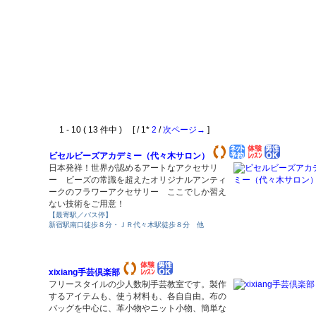
1 - 10 ( 13 件中 ) [ / 1*
2
/
次ページ→
]
ビセルビーズアカデミー（代々木サロン）
日本発祥！世界が認めるアートなアクセサリ
ー ビーズの常識を超えたオリジナルアンティ
ークのフラワーアクセサリー ここでしか習え
ない技術をご用意！
【最寄駅／バス停】
新宿駅南口徒歩８分・ＪＲ代々木駅徒歩８分 他
xixiang手芸倶楽部
フリースタイルの少人数制手芸教室です。製作
するアイテムも、使う材料も、各自自由。布の
バッグを中心に、革小物やニット小物、簡単な