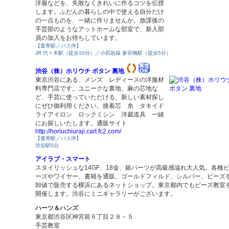
洋服などを、失敗なくきれいに作るコツを伝授
します。ふだんの暮らしの中で使える自分だけ
の一点ものを、一緒に作りませんか。放課後の
手芸部のようなアットホームな部室で、新入部
員の加入をお待ちしています。
【最寄駅／バス停】
JR 代々木駅（徒歩10分）／小田急線 参宮橋駅（徒歩5分）
渋谷（株）ホリウチ ボタン 裏地
東京渋谷にある、メンズ レディースの洋服材
料専門店です。ユニークな裏地、麻の芯地な
ど、手芸に使っていただける、新しい素材探し
にぜひ御利用ください。接着芯 糸 タキイド
ライアイロン ロックミシン 洋裁道具 一緒
にお探しいたします。通販サイト
http://horiuchiuraji.cart.fc2.com/
【最寄駅／バス停】
渋谷駅5分
アイラブ・スマート
スタイリッシュな14GF、18金、銀パーツが高級感溢れ大人気。各種
ーズやワイヤー、書籍を通販、ゴールドフィルド、シルバー、ビーズ
卸値で販売する横浜にあるネットショップ。東京都内でもビーズ教室
開催します。渋谷にミニギャラリーがございます。
ハーツ＆ハンズ
東京都渋谷区神宮前６丁目２８－５
手芸教室