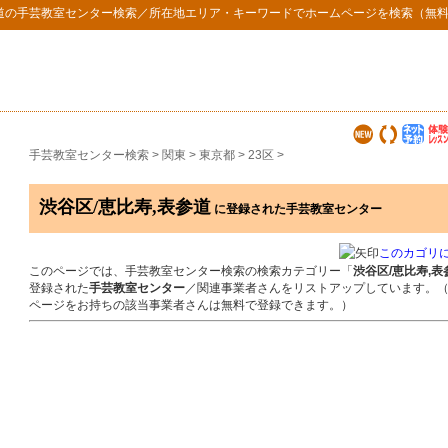
道
の
手芸教室センター検索
／所在地エリア・キーワードでホームページを検索（無
手芸教室センター検索
>
関東
>
東京都
>
23区
>
渋谷区/恵比寿,表参道
に登録された手芸教室センター
このカゴリ
このページでは、手芸教室センター検索の検索カテゴリー「
渋谷区/恵比寿,表
登録された
手芸教室センター
／関連事業者さんをリストアップしています。
ページをお持ちの該当事業者さんは無料で登録できます。）