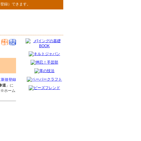
料登録）できます。
に新規登録
参道
」に
（※ホーム