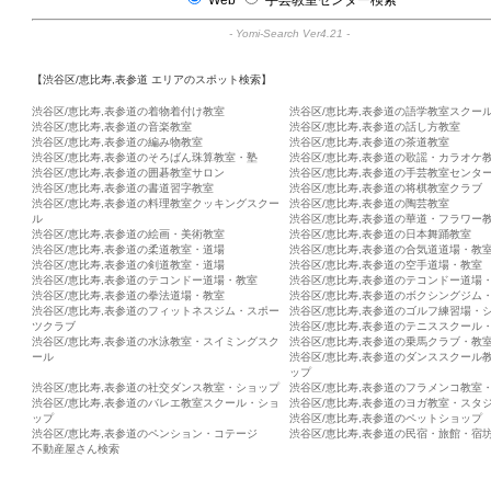
Web
手芸教室センター検索
-
Yomi-Search Ver4.21
-
【渋谷区/恵比寿,表参道 エリアのスポット検索】
渋谷区/恵比寿,表参道の着物着付け教室
渋谷区/恵比寿,表参道の語学教室スクー
渋谷区/恵比寿,表参道の音楽教室
渋谷区/恵比寿,表参道の話し方教室
渋谷区/恵比寿,表参道の編み物教室
渋谷区/恵比寿,表参道の茶道教室
渋谷区/恵比寿,表参道のそろばん珠算教室・塾
渋谷区/恵比寿,表参道の歌謡・カラオケ
渋谷区/恵比寿,表参道の囲碁教室サロン
渋谷区/恵比寿,表参道の手芸教室センタ
渋谷区/恵比寿,表参道の書道習字教室
渋谷区/恵比寿,表参道の将棋教室クラブ
渋谷区/恵比寿,表参道の料理教室クッキングスクー
渋谷区/恵比寿,表参道の陶芸教室
ル
渋谷区/恵比寿,表参道の華道・フラワー
渋谷区/恵比寿,表参道の絵画・美術教室
渋谷区/恵比寿,表参道の日本舞踊教室
渋谷区/恵比寿,表参道の柔道教室・道場
渋谷区/恵比寿,表参道の合気道道場・教
渋谷区/恵比寿,表参道の剣道教室・道場
渋谷区/恵比寿,表参道の空手道場・教室
渋谷区/恵比寿,表参道のテコンドー道場・教室
渋谷区/恵比寿,表参道のテコンドー道場
渋谷区/恵比寿,表参道の拳法道場・教室
渋谷区/恵比寿,表参道のボクシングジム
渋谷区/恵比寿,表参道のフィットネスジム・スポー
渋谷区/恵比寿,表参道のゴルフ練習場・
ツクラブ
渋谷区/恵比寿,表参道のテニススクール
渋谷区/恵比寿,表参道の水泳教室・スイミングスク
渋谷区/恵比寿,表参道の乗馬クラブ・教
ール
渋谷区/恵比寿,表参道のダンススクール
ップ
渋谷区/恵比寿,表参道の社交ダンス教室・ショップ
渋谷区/恵比寿,表参道のフラメンコ教室
渋谷区/恵比寿,表参道のバレエ教室スクール・ショ
渋谷区/恵比寿,表参道のヨガ教室・スタ
ップ
渋谷区/恵比寿,表参道のペットショップ
渋谷区/恵比寿,表参道のペンション・コテージ
渋谷区/恵比寿,表参道の民宿・旅館・宿
不動産屋さん検索