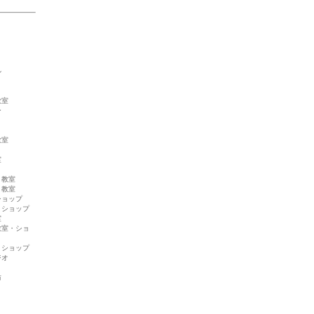
ル
教室
ー
教室
室
・教室
・教室
ショップ
・ショップ
室
教室・ショ
・ショップ
ジオ
坊