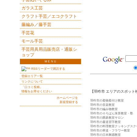
ガラス工芸
クラフト手芸／エコクラフト
藤編み／藤手芸
手芸花
モール手芸
手芸用具用品販売店・通販シ
ョップ
ＭＥＮＵ
RSSリーダーで購読する
登録エリア一覧
リンクについて
「口コミ投稿」
【羽咋市 エリアのスポット
情報をお寄せください
ホームページを
羽咋市の着物着付け教室
新規登録する
羽咋市の音楽教室
羽咋市の編み物教室
羽咋市のそろばん珠算教室・塾
羽咋市の囲碁教室サロン
羽咋市の書道習字教室
羽咋市の料理教室クッキングスク
羽咋市の華道・フラワー教室
羽咋市の日本舞踊教室