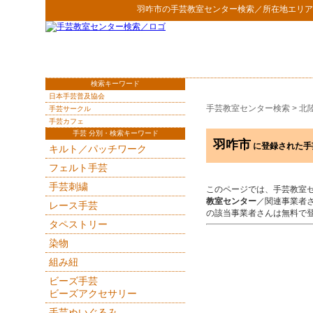
羽咋市
の
手芸教室センター検索
／所在地エリア
検索キーワード
日本手芸普及協会
手芸教室センター検索
>
北
手芸サークル
手芸カフェ
手芸 分別・検索キーワード
羽咋市
に登録された手
キルト／パッチワーク
フェルト手芸
手芸刺繍
このページでは、手芸教室
教室センター
／関連事業者
レース手芸
の該当事業者さんは無料で
タペストリー
染物
組み紐
ビーズ手芸
ビーズアクセサリー
手芸ぬいぐるみ