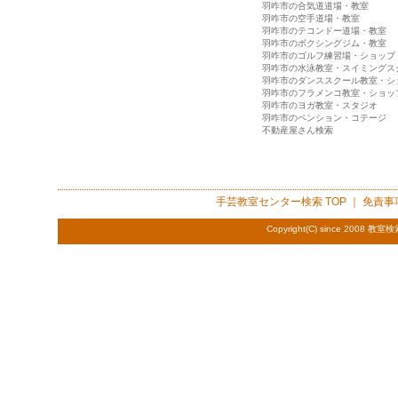
羽咋市の合気道道場・教室
羽咋市の空手道場・教室
羽咋市のテコンドー道場・教室
羽咋市のボクシングジム・教室
羽咋市のゴルフ練習場・ショップ
羽咋市の水泳教室・スイミングス
羽咋市のダンススクール教室・シ
羽咋市のフラメンコ教室・ショッ
羽咋市のヨガ教室・スタジオ
羽咋市のペンション・コテージ
不動産屋さん検索
手芸教室センター検索
TOP ｜
免責事
Copyright(C) since 2008
教室検