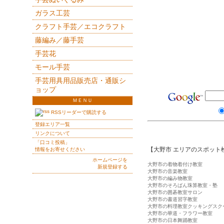
ガラス工芸
クラフト手芸／エコクラフト
藤編み／藤手芸
手芸花
モール手芸
手芸用具用品販売店・通販シ
ョップ
ＭＥＮＵ
RSSリーダーで購読する
登録エリア一覧
リンクについて
「口コミ投稿」
【大野市 エリアのスポット
情報をお寄せください
ホームページを
大野市の着物着付け教室
新規登録する
大野市の音楽教室
大野市の編み物教室
大野市のそろばん珠算教室・塾
大野市の囲碁教室サロン
大野市の書道習字教室
大野市の料理教室クッキングスク
大野市の華道・フラワー教室
大野市の日本舞踊教室