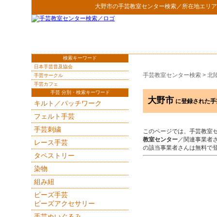
大野市
の
手芸教室センター検索
／所在地エリア
検索キーワード
日本手芸普及協会
手芸教室センター検索
>
北
手芸サークル
手芸カフェ
手芸 分別・検索キーワード
大野市
に登録された手
キルト／パッチワーク
フェルト手芸
手芸刺繍
このページでは、手芸教室
教室センター
／関連事業者
レース手芸
の該当事業者さんは無料で
タペストリー
染物
組み紐
ビーズ手芸
ビーズアクセサリー
手芸ぬいぐるみ