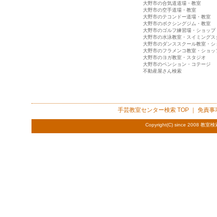
大野市の合気道道場・教室
大野市の空手道場・教室
大野市のテコンドー道場・教室
大野市のボクシングジム・教室
大野市のゴルフ練習場・ショップ
大野市の水泳教室・スイミングス
大野市のダンススクール教室・シ
大野市のフラメンコ教室・ショッ
大野市のヨガ教室・スタジオ
大野市のペンション・コテージ
不動産屋さん検索
手芸教室センター検索
TOP ｜
免責事
Copyright(C) since 2008
教室検