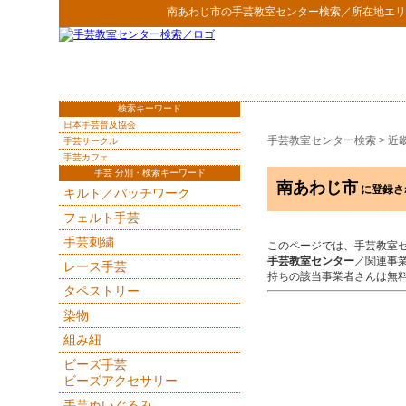
南あわじ市
の
手芸教室センター検索
／所在地エリ
検索キーワード
日本手芸普及協会
手芸教室センター検索
>
近
手芸サークル
手芸カフェ
手芸 分別・検索キーワード
南あわじ市
に登録さ
キルト／パッチワーク
フェルト手芸
手芸刺繍
このページでは、手芸教室
手芸教室センター
／関連事
レース手芸
持ちの該当事業者さんは無
タペストリー
染物
組み紐
ビーズ手芸
ビーズアクセサリー
手芸ぬいぐるみ