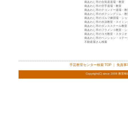
南あわじ市の合気道道場・教室
南あわじ市の空手道場・教室
南あわじ市のテコンドー道場・教
南あわじ市のボクシングジム・教
南あわじ市のゴルフ練習場・ショ
南あわじ市の水泳教室・スイミン
南あわじ市のダンススクール教室
南あわじ市のフラメンコ教室・シ
南あわじ市のヨガ教室・スタジオ
南あわじ市のペンション・コテー
不動産屋さん検索
手芸教室センター検索
TOP ｜
免責事
Copyright(C) since 2008
教室検