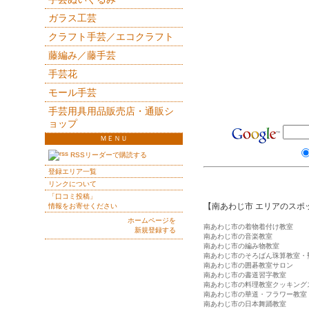
ガラス工芸
クラフト手芸／エコクラフト
藤編み／藤手芸
手芸花
モール手芸
手芸用具用品販売店・通販シ
ョップ
ＭＥＮＵ
RSSリーダーで購読する
登録エリア一覧
リンクについて
「口コミ投稿」
【南あわじ市 エリアのスポ
情報をお寄せください
ホームページを
南あわじ市の着物着付け教室
新規登録する
南あわじ市の音楽教室
南あわじ市の編み物教室
南あわじ市のそろばん珠算教室・
南あわじ市の囲碁教室サロン
南あわじ市の書道習字教室
南あわじ市の料理教室クッキング
南あわじ市の華道・フラワー教室
南あわじ市の日本舞踊教室