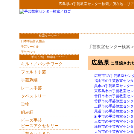
広島県
の
手芸教室センター検索
／所在地エリア
検索キーワード
日本手芸普及協会
手芸教室センター検索
手芸サークル
手芸カフェ
手芸 分別・検索キーワード
広島県
に登録され
キルト／パッチワーク
フェルト手芸
広島市*の手芸教室セン
手芸刺繍
福山市の手芸教室センタ
呉市の手芸教室センター
レース手芸
東広島市の手芸教室セン
タペストリー
廿日市市の手芸教室セン
竹原市の手芸教室センタ
染物
三原市の手芸教室センタ
尾道市の手芸教室センタ
組み紐
府中市の手芸教室センタ
ビーズ手芸
三次市の手芸教室センタ
ビーズアクセサリー
庄原市の手芸教室センタ
大竹市の手芸教室センタ
手芸ぬいぐるみ