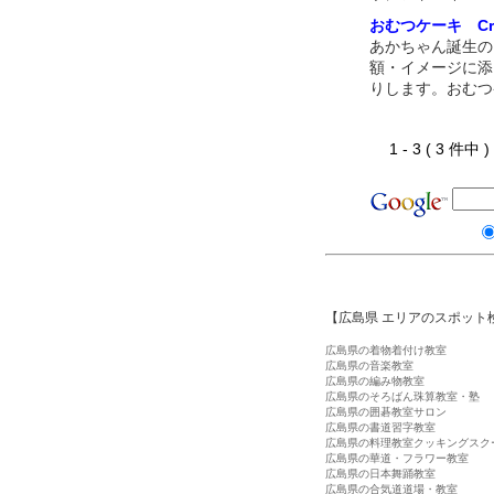
おむつケーキ Cre
あかちゃん誕生の
額・イメージに添
りします。おむつ
1 - 3 ( 3 件中
【広島県 エリアのスポット
広島県の着物着付け教室
広島県の音楽教室
広島県の編み物教室
広島県のそろばん珠算教室・塾
広島県の囲碁教室サロン
広島県の書道習字教室
広島県の料理教室クッキングスク
広島県の華道・フラワー教室
広島県の日本舞踊教室
広島県の合気道道場・教室