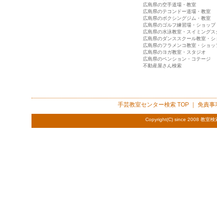
広島県の空手道場・教室
広島県のテコンドー道場・教室
広島県のボクシングジム・教室
広島県のゴルフ練習場・ショップ
広島県の水泳教室・スイミングス
広島県のダンススクール教室・シ
広島県のフラメンコ教室・ショッ
広島県のヨガ教室・スタジオ
広島県のペンション・コテージ
不動産屋さん検索
手芸教室センター検索
TOP ｜
免責事
Copyright(C) since 2008
教室検