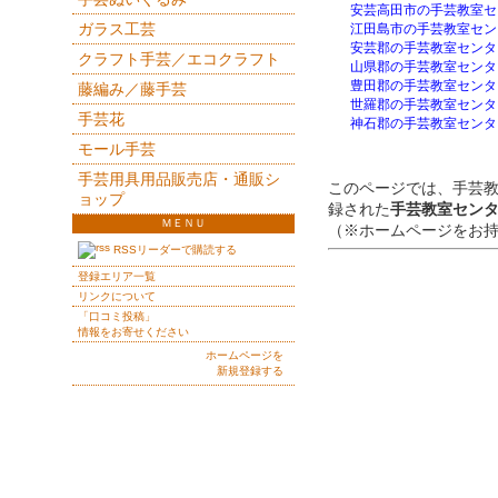
安芸高田市の手芸教室セ
ガラス工芸
江田島市の手芸教室セン
安芸郡の手芸教室センタ
クラフト手芸／エコクラフト
山県郡の手芸教室センタ
豊田郡の手芸教室センタ
藤編み／藤手芸
世羅郡の手芸教室センタ
手芸花
神石郡の手芸教室センタ
モール手芸
手芸用具用品販売店・通販シ
このページでは、手芸
ョップ
録された
手芸教室セン
ＭＥＮＵ
（※ホームページをお
RSSリーダーで購読する
登録エリア一覧
リンクについて
「口コミ投稿」
情報をお寄せください
ホームページを
新規登録する