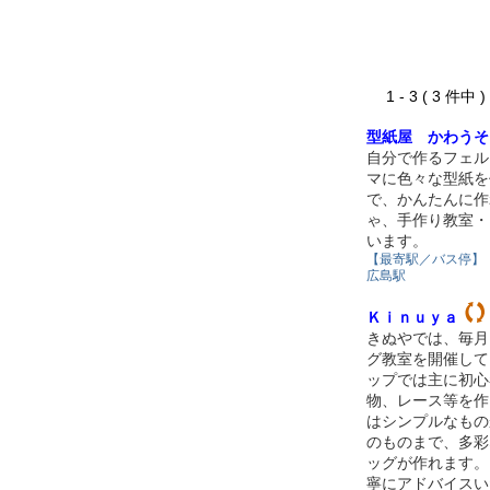
1 - 3 ( 3 件中
型紙屋 かわうそ
自分で作るフェル
マに色々な型紙を
で、かんたんに作
ゃ、手作り教室・
います。
【最寄駅／バス停】
広島駅
Ｋｉｎｕｙａ
きぬやでは、毎月
グ教室を開催して
ップでは主に初心
物、レース等を作
はシンプルなもの
のものまで、多彩
ッグが作れます。
寧にアドバイスい