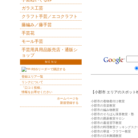
ガラス工芸
クラフト手芸／エコクラフト
藤編み／藤手芸
手芸花
モール手芸
手芸用具用品販売店・通販シ
ョップ
ＭＥＮＵ
RSSリーダーで購読する
登録エリア一覧
リンクについて
「口コミ投稿」
【小郡市 エリアのスポット
情報をお寄せください
ホームページを
小郡市の着物着付け教室
新規登録する
小郡市の音楽教室
小郡市の編み物教室
小郡市のそろばん珠算教室・塾
小郡市の囲碁教室サロン
小郡市の書道習字教室
小郡市の料理教室クッキングスク
小郡市の華道・フラワー教室
小郡市の日本舞踊教室