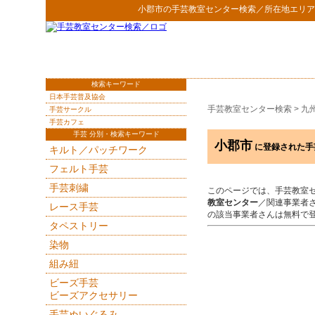
小郡市
の
手芸教室センター検索
／所在地エリア
検索キーワード
日本手芸普及協会
手芸教室センター検索
>
九
手芸サークル
手芸カフェ
手芸 分別・検索キーワード
小郡市
に登録された手
キルト／パッチワーク
フェルト手芸
手芸刺繍
このページでは、手芸教室
教室センター
／関連事業者
レース手芸
の該当事業者さんは無料で
タペストリー
染物
組み紐
ビーズ手芸
ビーズアクセサリー
手芸ぬいぐるみ