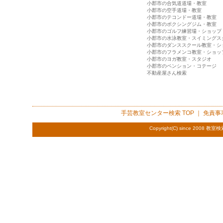
小郡市の合気道道場・教室
小郡市の空手道場・教室
小郡市のテコンドー道場・教室
小郡市のボクシングジム・教室
小郡市のゴルフ練習場・ショップ
小郡市の水泳教室・スイミングス
小郡市のダンススクール教室・シ
小郡市のフラメンコ教室・ショッ
小郡市のヨガ教室・スタジオ
小郡市のペンション・コテージ
不動産屋さん検索
手芸教室センター検索
TOP ｜
免責事
Copyright(C) since 2008
教室検